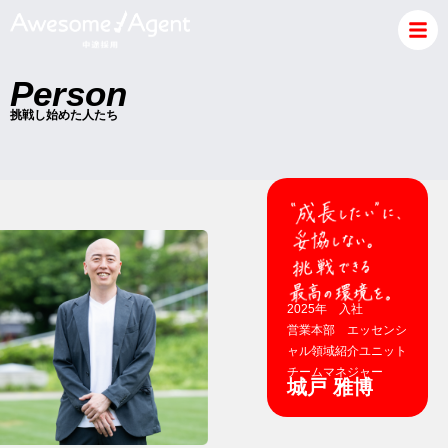
Person
挑戦し始めた人たち
2025年 入社
営業本部 エッセンシ
ャル領域紹介ユニット
チームマネジャー
城戸 雅博